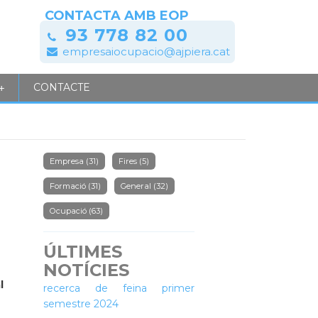
CONTACTA AMB EOP
93 778 82 00
empresaiocupacio@ajpiera.cat
CONTACTE
+
Empresa
(31)
Fires
(5)
Formació
(31)
General
(32)
Ocupació
(63)
ÚLTIMES
NOTÍCIES
Tallers de millora per a la
l
recerca de feina primer
semestre 2024