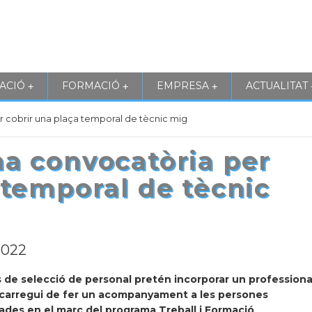
ACIÓ
FORMACIÓ
EMPRESA
ACTUALITAT
+
+
+
 cobrir una plaça temporal de tècnic mig
a convocatòria per
 temporal de tècnic
2022
s de selecció de personal pretén incorporar un professiona
carregui de fer un acompanyament a les persones
ades en el marc del programa Treball i Formació