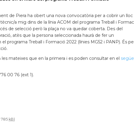
ent de Piera ha obert una nova convocatòria per a cobrir un lloc
e tècnic/a mig dins de la línia ACOM del programa Treball i Formac
océs de selecció però la plaça no va quedar coberta. Des del
oració, atès que la persona seleccionada haurà de fer un
l programa Treball i Formació 2022 (línies MG52 i PANP). És pe
ció.
les mateixes que en la primera i es poden consultar en el
següe
76 00 76 (ext 1).
, 785
kB
)