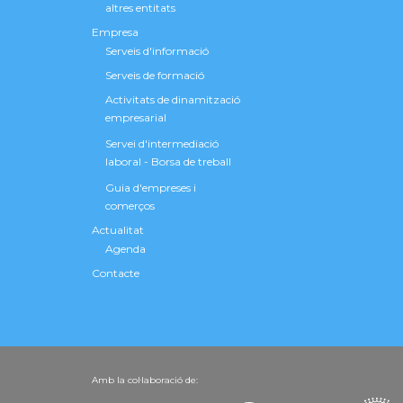
altres entitats
Empresa
Serveis d'informació
Serveis de formació
Activitats de dinamització
empresarial
Servei d'intermediació
laboral - Borsa de treball
Guia d'empreses i
comerços
Actualitat
Agenda
Contacte
Amb la col·laboració de: