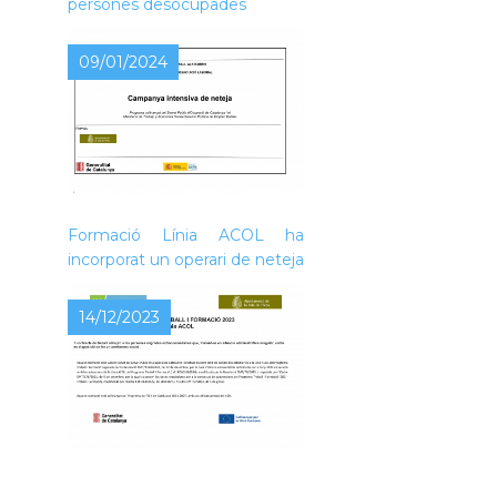
persones desocupades
09/01/2024
L’Ajuntament de Piera, dins de
la convocatòria de Treball i
Formació Línia ACOL ha
incorporat un operari de neteja
14/12/2023