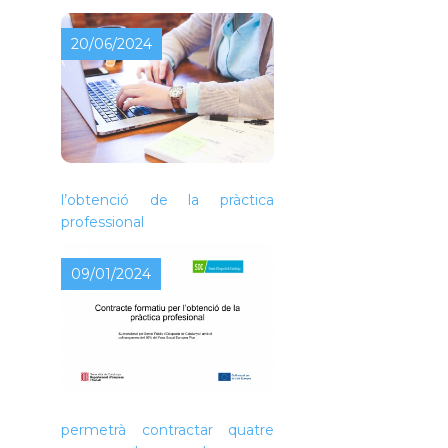
20/06/2024
Contracte formatiu per a
l’obtenció de la pràctica
professional
09/01/2024
L’Ajuntament de Piera ha
rebut una subvenció que
permetrà contractar quatre