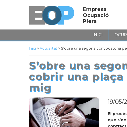
Empresa
Ocupació
Piera
INICI
OCUP
Inici
>
Actualitat
>
S’obre una segona convocatòria per
S’obre una segon
cobrir una plaça
mig
19/05/
El procé
que s’en
contract