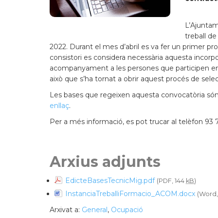
L’Ajuntam
treball d
2022. Durant el mes d’abril es va fer un primer pr
consistori es considera necessària aquesta incorp
acompanyament a les persones que participen en e
això que s’ha tornat a obrir aquest procés de selec
Les bases que regeixen aquesta convocatòria són 
enllaç
.
Per a més informació, es pot trucar al telèfon 93 7
Arxius adjunts
EdicteBasesTecnicMig.pdf
(PDF, 144
kB
)
InstanciaTreballiFormacio_ACOM.docx
(Word
Arxivat a:
General
,
Ocupació