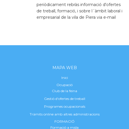
periòdicament rebràs informació d'ofertes
de treball, formació, i sobre l´àmbit laboral i
empresarial de la vila de Piera via e-mail
MAPA WEB
Inici
Ocupació
Club de la feina
Gestió d'ofertes de treball
Programes ocupacionals
Tràmits online amb altres administracions
FORMACIÓ
Formació a mida