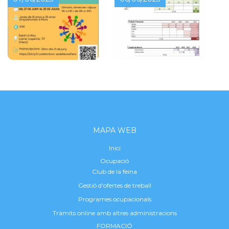
MAPA WEB
Inici
Ocupació
Club de la feina
Gestió d'ofertes de treball
Programes ocupacionals
Tràmits online amb altres administracions
FORMACIÓ