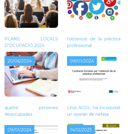
Contracte formatiu per a
PLANS LOCALS
l’obtenció de la pràctica
D'OCUPACIÓ 2024
professional
20/06/2024
09/01/2024
L’Ajuntament de Piera ha
L’Ajuntament de Piera,
rebut una subvenció que
dins de la convocatòria
permetrà contractar
de Treball i Formació
quatre persones
Línia ACOL ha incorporat
desocupades
un operari de neteja
09/01/2024
14/12/2023