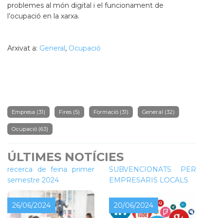
problemes al món digital i el funcionament de
l’ocupació en la xarxa.
Arxivat a:
General
,
Ocupació
Empresa
(31)
Fires
(5)
Formació
(31)
General
(32)
Ocupació
(63)
ÚLTIMES NOTÍCIES
Tallers de millora per a la
CURSOS
recerca de feina primer
SUBVENCIONATS PER
semestre 2024
EMPRESARIS LOCALS
26/06/2024
20/06/2024