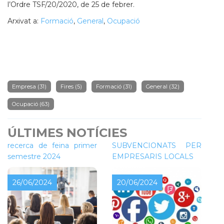
l’Ordre TSF/20/2020, de 25 de febrer.
Arxivat a:
Formació
,
General
,
Ocupació
Empresa
(31)
Fires
(5)
Formació
(31)
General
(32)
Ocupació
(63)
ÚLTIMES NOTÍCIES
Tallers de millora per a la
CURSOS
recerca de feina primer
SUBVENCIONATS PER
semestre 2024
EMPRESARIS LOCALS
26/06/2024
20/06/2024