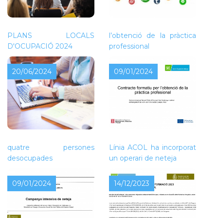
Contracte formatiu per a
PLANS LOCALS
l’obtenció de la pràctica
D'OCUPACIÓ 2024
professional
20/06/2024
09/01/2024
L’Ajuntament de Piera ha
L’Ajuntament de Piera,
rebut una subvenció que
dins de la convocatòria
permetrà contractar
de Treball i Formació
quatre persones
Línia ACOL ha incorporat
desocupades
un operari de neteja
09/01/2024
14/12/2023