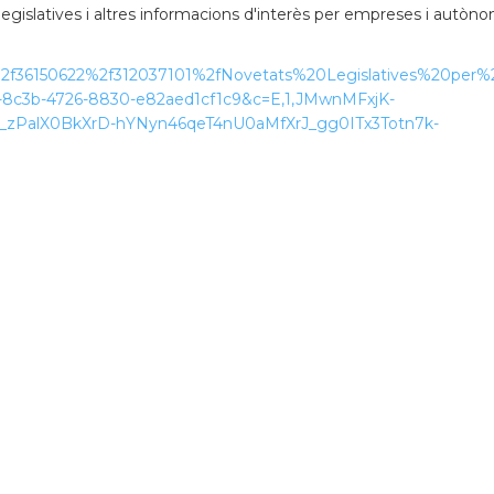
legislatives i altres informacions d'interès per empreses i autòn
%2f36150622%2f312037101%2fNovetats%20Legislatives%20p
8c3b-4726-8830-e82aed1cf1c9&c=E,1,JMwnMFxjK-
_zPalX0BkXrD-hYNyn46qeT4nU0aMfXrJ_gg0ITx3Totn7k-