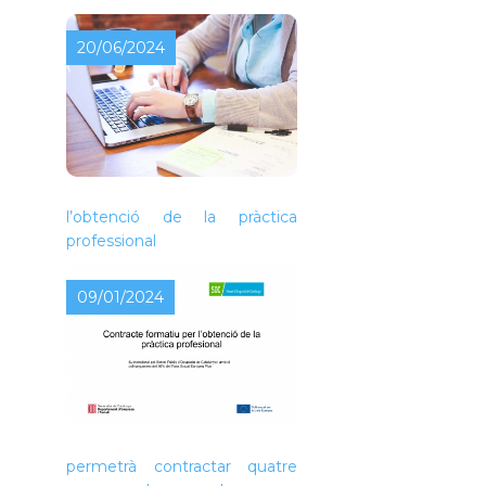
20/06/2024
Contracte formatiu per a
l’obtenció de la pràctica
professional
09/01/2024
L’Ajuntament de Piera ha
rebut una subvenció que
permetrà contractar quatre