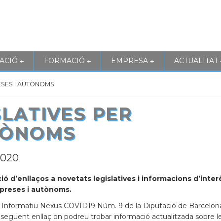
ACIÓ
FORMACIÓ
EMPRESA
ACTUALITAT
+
+
+
ESES I AUTÒNOMS
LATIVES PER
TÒNOMS
2020
ó d’enllaços a novetats legislatives i informacions d’inter
preses i autònoms.
tí Informatiu Nexus COVID19 Núm. 9 de la Diputació de Barcelon
l següent enllaç on podreu trobar informació actualitzada sobre l