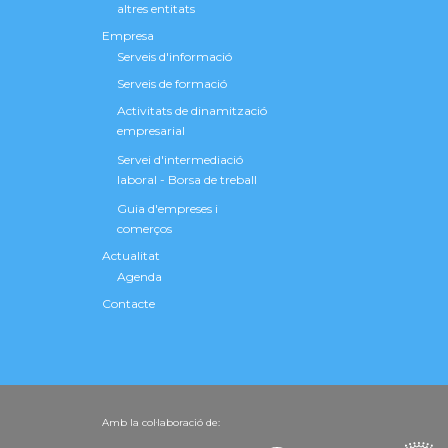
altres entitats
Empresa
Serveis d'informació
Serveis de formació
Activitats de dinamització
empresarial
Servei d'intermediació
laboral - Borsa de treball
Guia d'empreses i
comerços
Actualitat
Agenda
Contacte
Amb la col·laboració de: