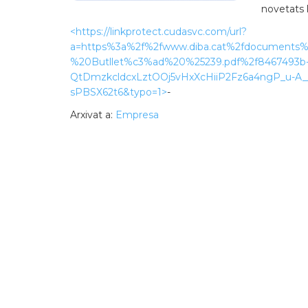
novetats 
<https://linkprotect.cudasvc.com/url?
a=https%3a%2f%2fwww.diba.cat%2fdocuments
%20Butllet%c3%ad%20%25239.pdf%2f8467493b-
QtDmzkcldcxLztOOj5vHxXcHiiP2Fz6a4ngP_u-A_
sPBSX62t6&typo=1>
-
Arxivat a:
Empresa