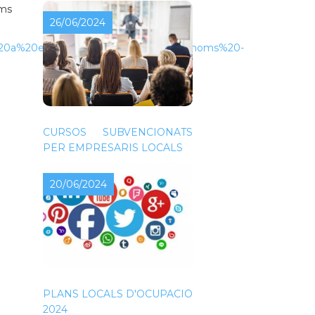
oms
26/06/2024
er%20a%20empreses%20i%20aut%c3%b2noms%20-
CURSOS SUBVENCIONATS
PER EMPRESARIS LOCALS
20/06/2024
PLANS LOCALS D'OCUPACIÓ
2024