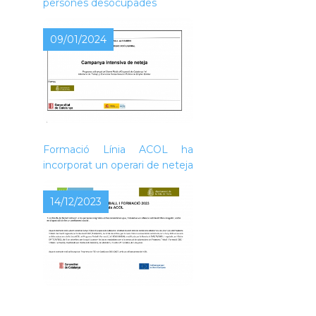
persones desocupades
09/01/2024
L’Ajuntament de Piera, dins de
la convocatòria de Treball i
Formació Línia ACOL ha
incorporat un operari de neteja
14/12/2023