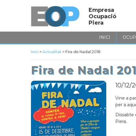
Empresa
Ocupació
Piera
INICI
OCUP
Inici
>
Actualitat
>
Fira de Nadal 2018
Fira de Nadal 20
10/12/
Vine a pa
per a aque
Dissabte 
Piera.