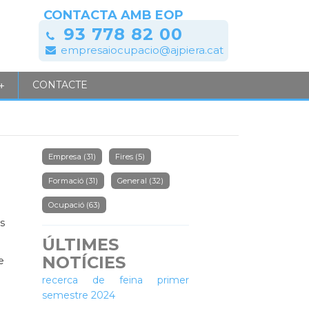
CONTACTA AMB EOP
93 778 82 00
empresaiocupacio@ajpiera.cat
CONTACTE
+
Empresa
(31)
Fires
(5)
Formació
(31)
General
(32)
Ocupació
(63)
s
ÚLTIMES
NOTÍCIES
e
Tallers de millora per a la
recerca de feina primer
semestre 2024