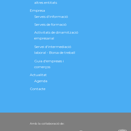
altres entitats
Empresa
Serveis d'informació
Serveis de formació
Activitats de dinamització
empresarial
Servei d'intermediació
laboral - Borsa de treball
Guia d'empreses i
comerços
Actualitat
Agenda
Contacte
Amb la col·laboració de: