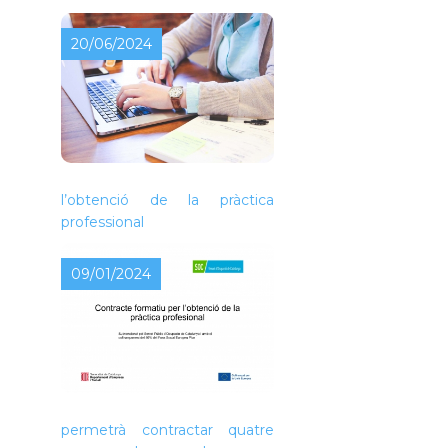
20/06/2024
Contracte formatiu per a
l’obtenció de la pràctica
professional
09/01/2024
L’Ajuntament de Piera ha
rebut una subvenció que
permetrà contractar quatre