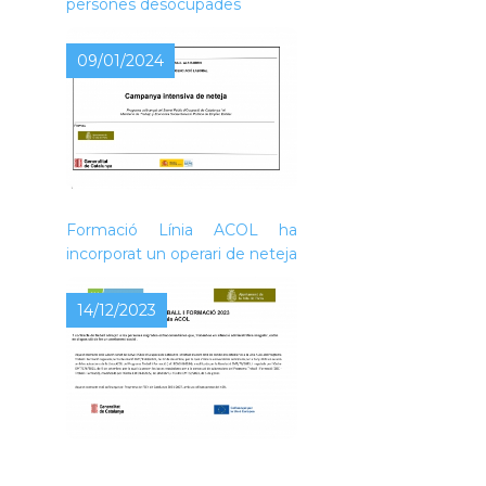
persones desocupades
09/01/2024
L’Ajuntament de Piera, dins de
la convocatòria de Treball i
Formació Línia ACOL ha
incorporat un operari de neteja
14/12/2023