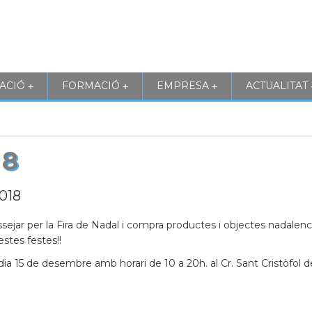
ACIÓ
FORMACIÓ
EMPRESA
ACTUALITAT
+
+
+
18
2018
ssejar per la Fira de Nadal i compra productes i objectes nadalenc
stes festes!!
dia 15 de desembre amb horari de 10 a 20h. al Cr. Sant Cristòfol d