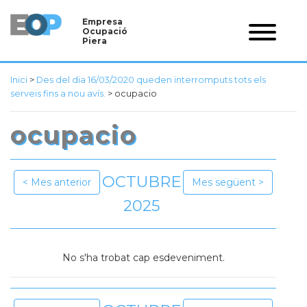
Empresa
Ocupació
Piera
Inici
>
Des del dia 16/03/2020 queden interromputs tots els
serveis fins a nou avís.
>
ocupacio
ocupacio
OCTUBRE
Mes anterior
Mes següent
2025
No s'ha trobat cap esdeveniment.