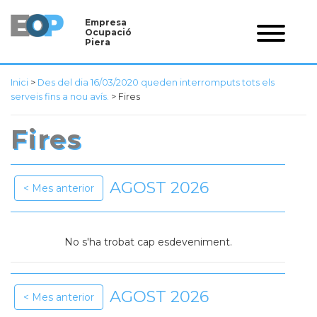
Empresa
Ocupació
Piera
Inici
>
Des del dia 16/03/2020 queden interromputs tots els
serveis fins a nou avís.
>
Fires
Fires
AGOST 2026
Mes anterior
No s'ha trobat cap esdeveniment.
AGOST 2026
Mes anterior