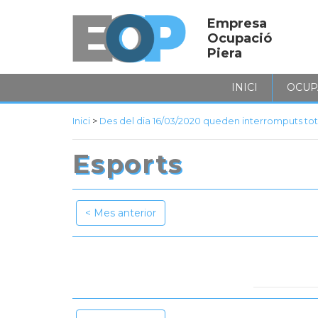
Empresa
Ocupació
Piera
INICI
OCUP
Inici
>
Des del dia 16/03/2020 queden interromputs tots e
Esports
Mes anterior