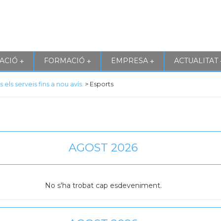
ACIÓ
FORMACIÓ
EMPRESA
ACTUALITAT
+
+
+
ls serveis fins a nou avís.
>
Esports
AGOST 2026
No s'ha trobat cap esdeveniment.