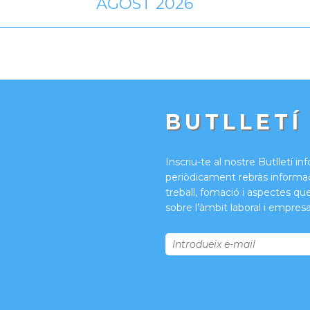
AGOST 2026
BUTLLETÍ
Inscriu-te al nostre Butlletí in
periòdicament rebràs informac
treball, fomació i aspectes qu
sobre l’àmbit laboral i empresar