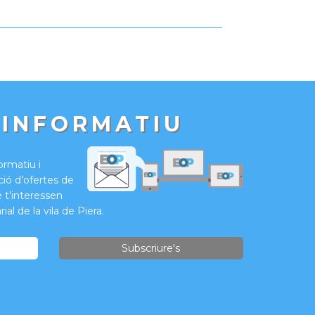
 INFORMATIU
formatiu i
ió d’ofertes de
e t'interessen
ial de la vila de Piera.